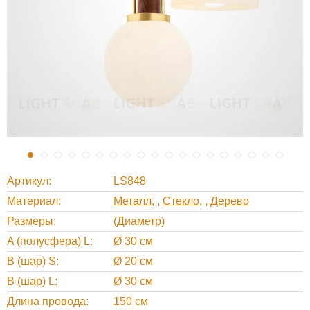
Артикул
LS848
Материал
Металл
,
Стекло
,
Дерево
Размеры
(Диаметр)
A (полусфера) L
Ø 30 см
B (шар) S
Ø 20 см
B (шар) L
Ø 30 см
Длина провода
150 см