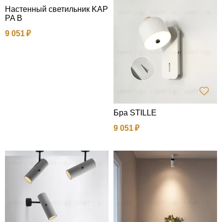
Настенный светильник KAP
PA B
9 051
Бра STILLE
9 051