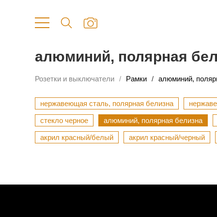
алюминий, полярная бе
Розетки и выключатели
Рамки
алюминий, поляр
нержавеющая сталь, полярная белизна
нержаве
стекло черное
алюминий, полярная белизна
акрил красный/белый
акрил красный/черный