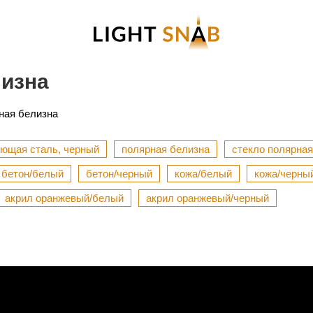
лизна
ная белизна
ющая сталь, черный
полярная белизна
стекло полярная
бетон/белый
бетон/черный
кожа/белый
кожа/черны
акрил оранжевый/белый
акрил оранжевый/черный