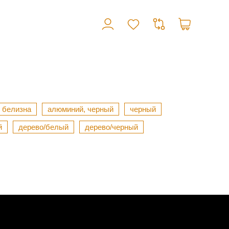
 белизна
алюминий, черный
черный
й
дерево/белый
дерево/черный