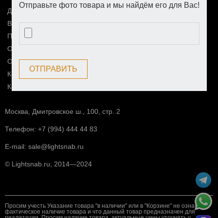
Отправьте фото товара и мы найдём его для Вас!
Доставка и оплата
Возврат и обмен
Политика конфиденциальности
О компании
Оптовым покупателям
ОТПРАВИТЬ
Комплектация освещением
Контакты
Москва, Дмитровское ш., 100, стр. 2
Телефон:
+7 (994) 444 44 83
E-mail:
sale@lightsnab.ru
© Lightsnab.ru, 2014—2024
Просим учесть Указание товара "в наличии" или в "Корзине" не означает
фактическое наличие товара и что данный товар предназначен для
реализации. Просим наличие товара, актуальные цены уточнять у