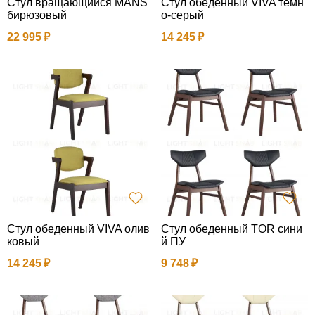
Стул вращающийся MANS
Стул обеденный VIVA темн
бирюзовый
о-серый
22 995
14 245
Стул обеденный VIVA олив
Стул обеденный TOR сини
ковый
й ПУ
14 245
9 748