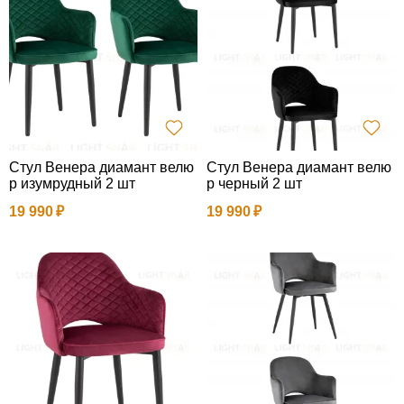
Стул Венера диамант велю
Стул Венера диамант велю
р изумрудный 2 шт
р черный 2 шт
19 990
19 990