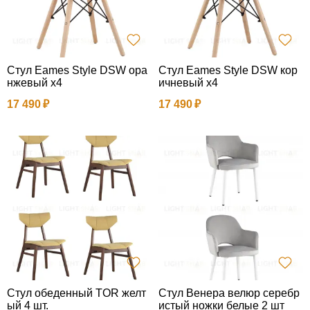
Стул Eames Style DSW ора
Стул Eames Style DSW кор
нжевый x4
ичневый x4
17 490
17 490
Стул обеденный TOR желт
Стул Венера велюр серебр
ый 4 шт.
истый ножки белые 2 шт