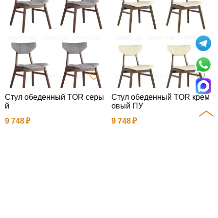
Стул обеденный TOR серы
Стул обеденный TOR крем
й
овый ПУ
9 748
9 748