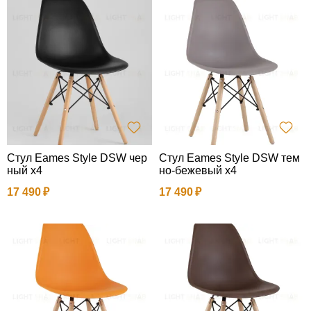
Стул Eames Style DSW чер
Стул Eames Style DSW тем
ный x4
но-бежевый x4
17 490
17 490