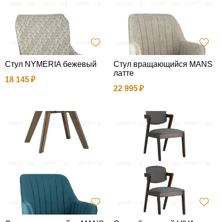
Стул NYMERIA бежевый
Стул вращающийся MANS
латте
18 145
22 995