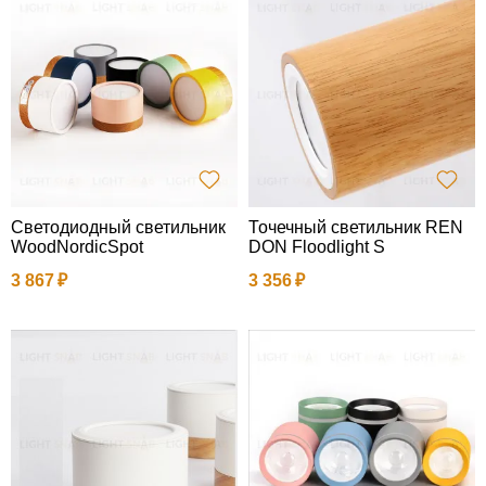
Светодиодный светильник
Точечный светильник REN
WoodNordicSpot
DON Floodlight S
3 867
3 356