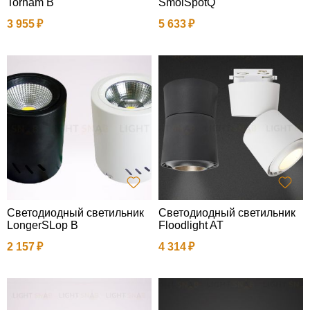
Tornam B
SmolSpotQ
3 955
5 633
Светодиодный светильник
Светодиодный светильник
LongerSLop B
Floodlight AT
2 157
4 314