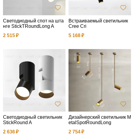
Светодиодный спот на шта
Встраиваемый светильник
нге StickTRoundLong A
Cree Cri
2 515
5 168
Светодиодный светильник
Дизайнерский светильник M
StickRound A
etalSpotRoundLong
2 636
2 754