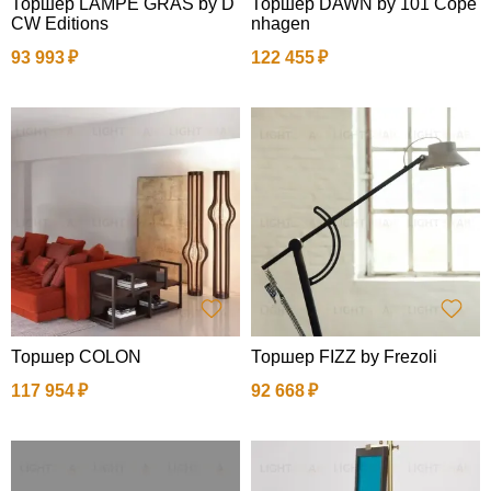
Торшер LAMPE GRAS by D
Торшер DAWN by 101 Cope
CW Editions
nhagen
93 993
122 455
Торшер COLON
Торшер FIZZ by Frezoli
117 954
92 668