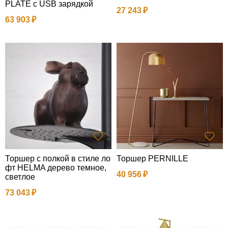
PLATE с USB зарядкой
27 243
63 903
Торшер с полкой в стиле ло
Торшер PERNILLE
фт HELMA дерево темное,
40 956
светлое
73 043