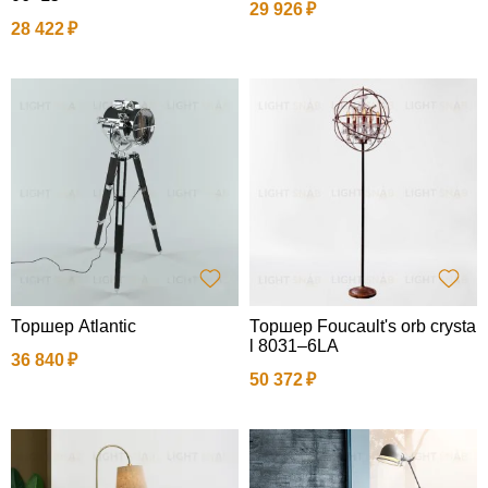
29 926
28 422
Торшер Atlantic
Торшер Foucault's orb crysta
l 8031–6LA
36 840
50 372