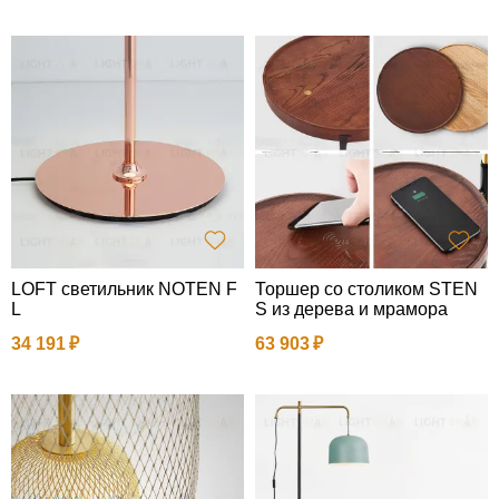
LOFT светильник NOTEN F
Торшер со столиком STEN
L
S из дерева и мрамора
34 191
63 903