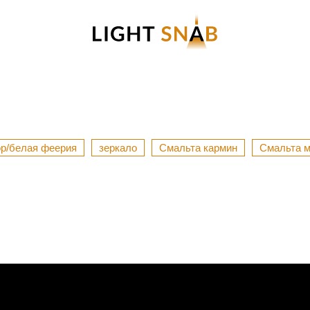
р/белая феерия
зеркало
Смальта кармин
Смальта м