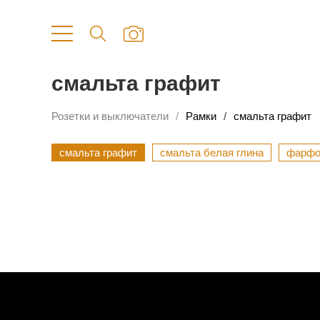
смальта графит
Розетки и выключатели
Рамки
смальта графит
смальта графит
смальта белая глина
фарфо