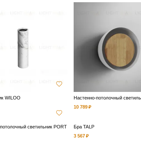
ик WILOO
Настенно-потолочный светил
10 789
-потолочный светильник PORT
Бра TALP
3 567