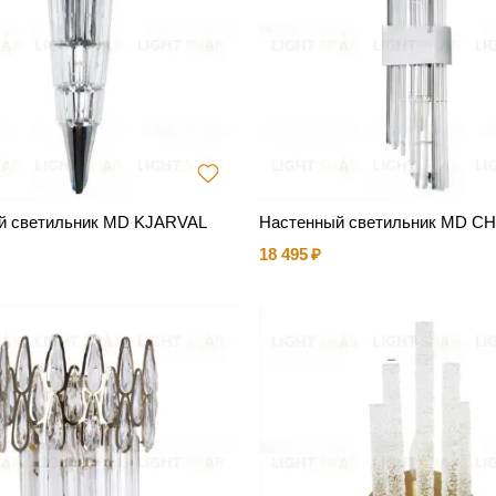
й светильник MD KJARVAL
Настенный светильник MD C
18 495