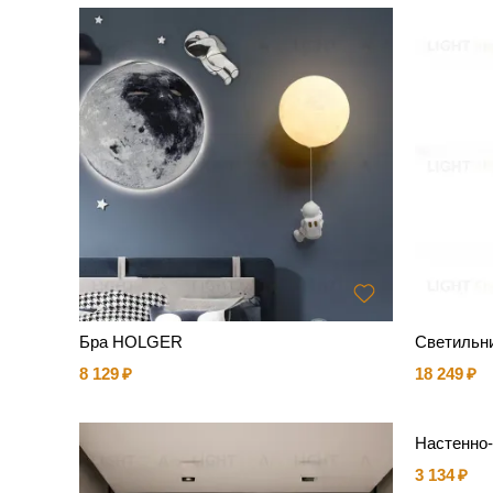
Бра HOLGER
Светильн
8 129
18 249
Настенно
3 134