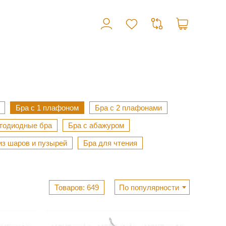
Бра с 1 плафоном
Бра с 2 плафонами
тодиодные бра
Бра с абажуром
из шаров и пузырей
Бра для чтения
649
По популярности