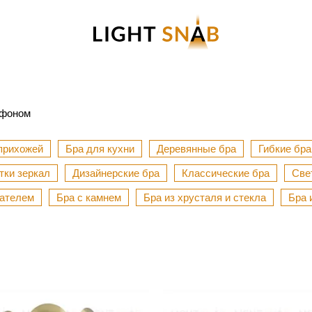
афоном
прихожей
Бра для кухни
Деревянные бра
Гибкие бра
тки зеркал
Дизайнерские бра
Классические бра
Све
чателем
Бра с камнем
Бра из хрусталя и стекла
Бра 