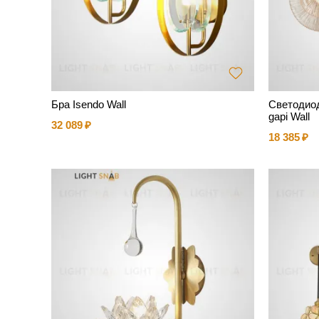
Бра Isendo Wall
Светодио
gapi Wall
32 089
18 385