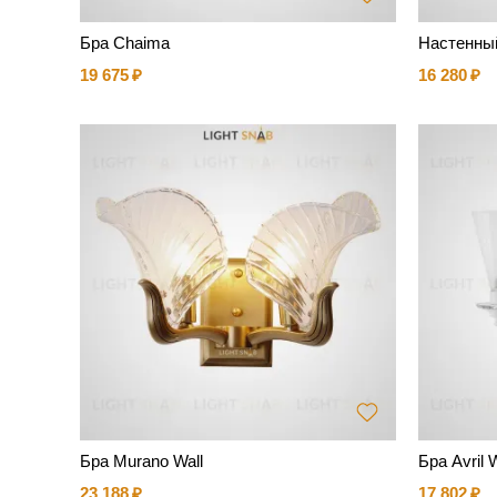
Бра Chaima
Настенный
19 675
16 280
Бра Murano Wall
Бра Avril W
23 188
17 802