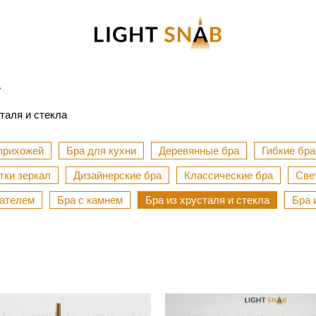
а
таля и стекла
прихожей
Бра для кухни
Деревянные бра
Гибкие бра
тки зеркал
Дизайнерские бра
Классические бра
Све
чателем
Бра с камнем
Бра из хрусталя и стекла
Бра 