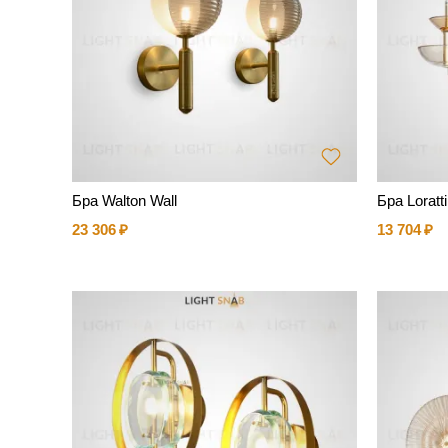
Бра Walton Wall
Бра Loratti
23 306
13 704