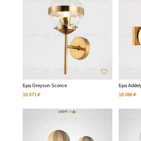
Бра Greyson Sconce
Бра Addel
10 071
18 090