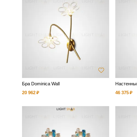
Бра Dominica Wall
Настенный
20 962
46 375