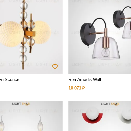
yn Sconce
Бра Amadis Wall
10 071