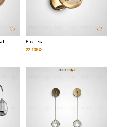
ll
Бра Leda
22 135