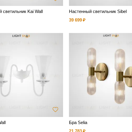
 светильник Kai Wall
Настенный светильник Sibel
39 699
all
Бра Selia
21 783