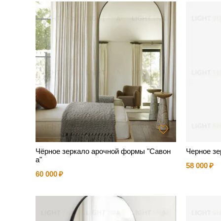
Чёрное зеркало арочной формы "Савон
Черное зе
а"
58 000
60 000