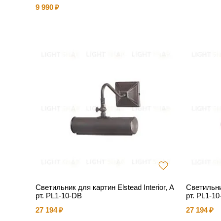
9 990
Светильник для картин Elstead Interior, А
Светильник
рт. PL1-10-DB
рт. PL1-1
27 194
27 194