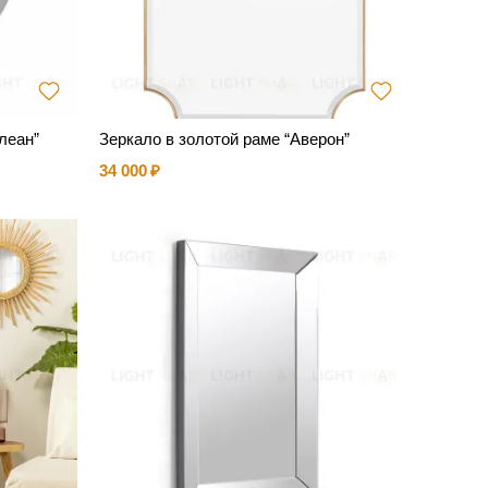
леан”
Зеркало в золотой раме “Аверон”
34 000