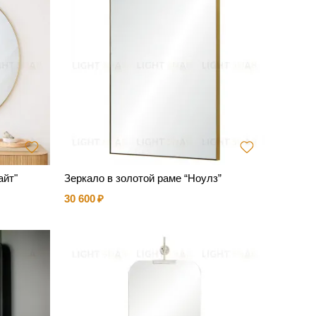
айт"
Зеркало в золотой раме “Ноулз”
30 600