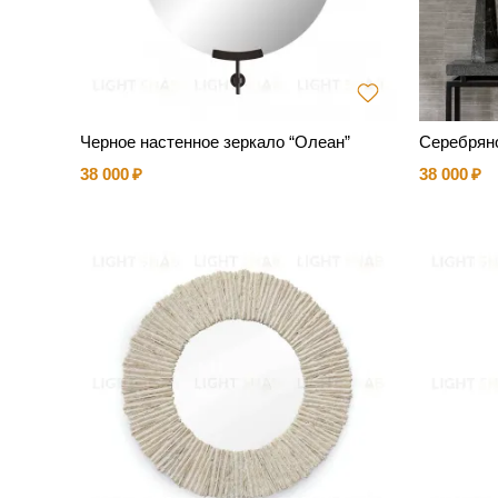
Черное настенное зеркало “Олеан”
Серебряно
38 000
38 000