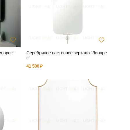
инарес"
Серебряное настенное зеркало "Линаре
с"
41 500