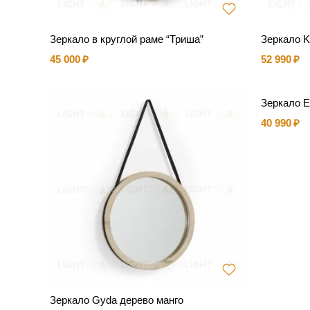
Зеркало в круглой раме “Триша”
Зеркало K
45 000
52 990
Зеркало E
40 990
Зеркало Gyda дерево манго