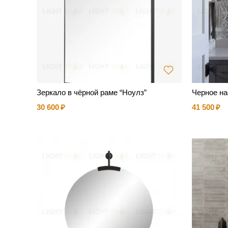
Зеркало в чёрной раме “Ноулз”
Черное на
30 600
41 500