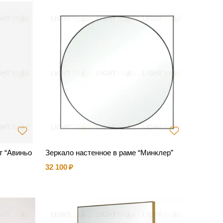
т “Авиньо
Зеркало настенное в раме “Минклер”
32 100