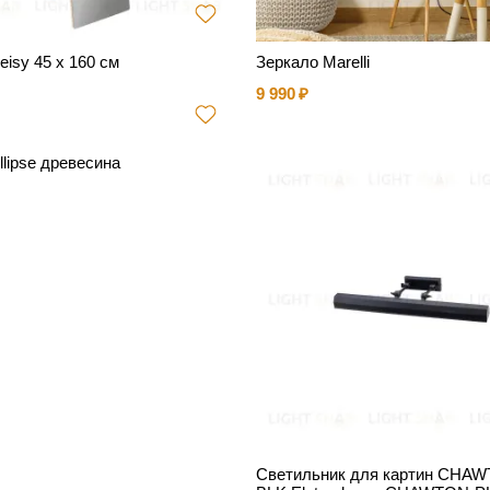
eisy 45 x 160 см
Зеркало Marelli
9 990
llipse древесина
Светильник для картин CHAW