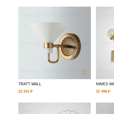
TRATT WALL
NIMES W
22 201
31 496