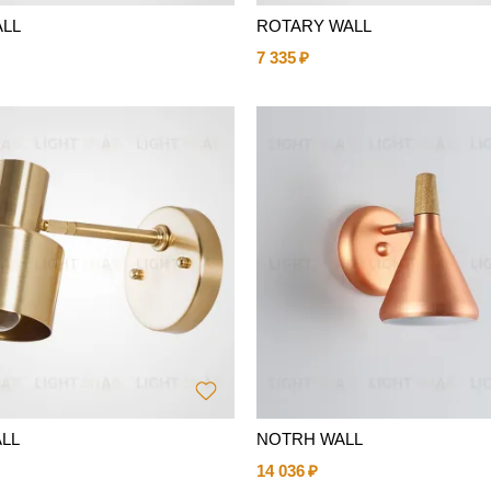
ALL
ROTARY WALL
7 335
ALL
NOTRH WALL
14 036