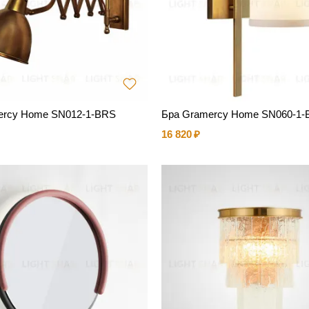
ercy Home SN012-1-BRS
Бра Gramercy Home SN060-1
16 820