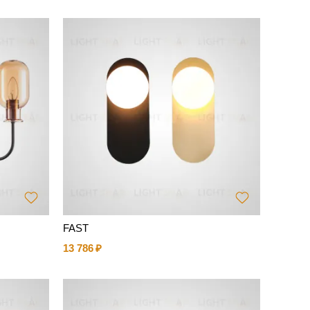
FAST
13 786