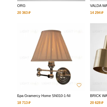
ORG
VALDA W
20 363
14 294
Бра Gramercy Home SN010-1-NI
BRICK W
18 713
20 628