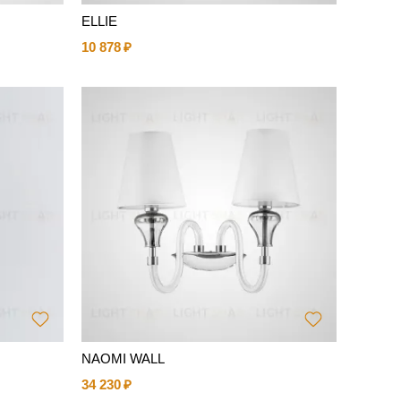
ELLIE
10 878
NAOMI WALL
34 230