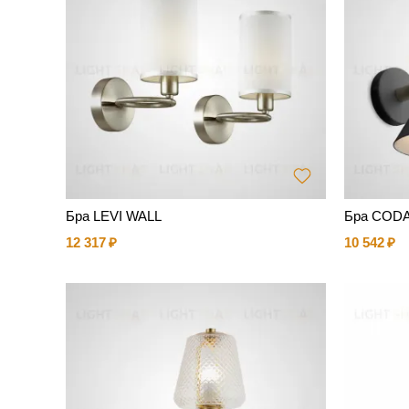
Бра LEVI WALL
Бра COD
12 317
10 542