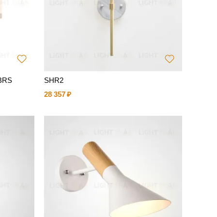
-BRS
SHR2
28 357