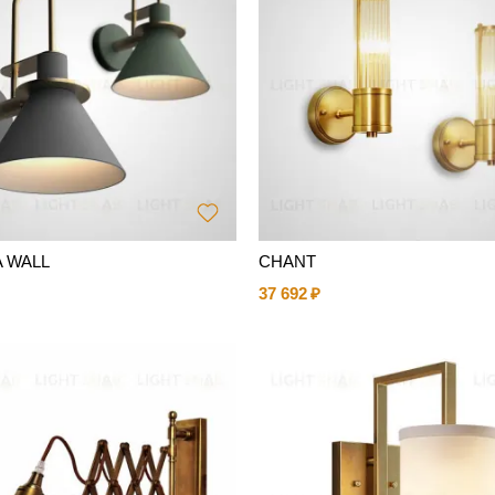
A WALL
CHANT
37 692