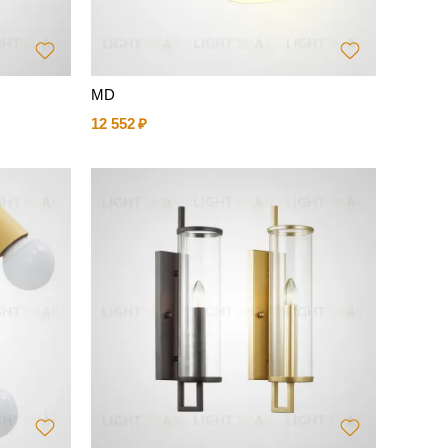
MD
12 552