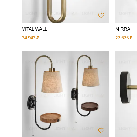
VITAL WALL
MIRRA
34 943
27 575