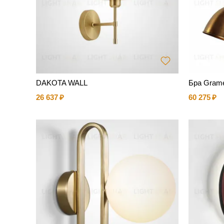
DAKOTA WALL
Бра Gram
26 637
60 275