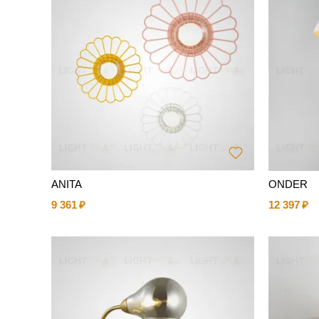
ANITA
ONDER
9 361
12 397