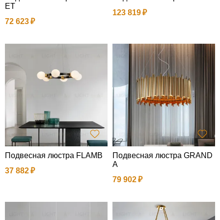
ET
123 819
72 623
Подвесная люстра FLAMB
Подвесная люстра GRAND
A
37 882
79 902