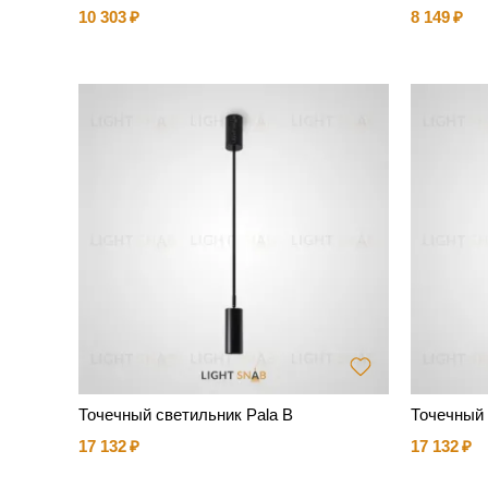
10 303
8 149
Точечный светильник Pala B
Точечный 
17 132
17 132