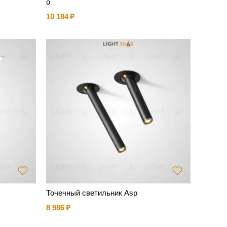
o
10 184
Точечный светильник Asp
8 986