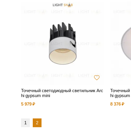
Точечный светодиодный светильник Arc
Точечный 
hi gypsum mini
hi gypsum
5 979
8 376
1
2