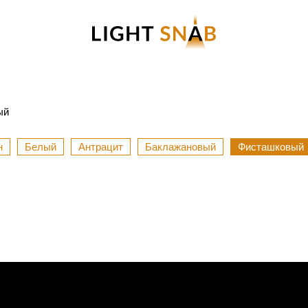
ый
н
Белый
Антрацит
Баклажановый
Фисташковый