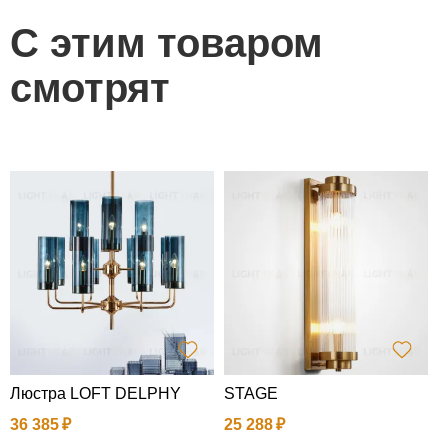
С этим товаром
смотрят
Люстра LOFT DELPHY
STAGE
Н
а
36 385
25 288
2