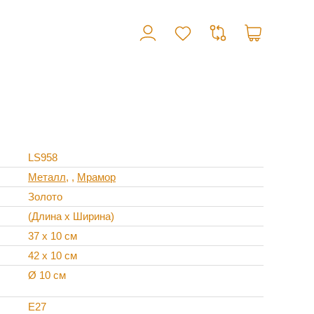
LS958
Металл
,
Мрамор
Золото
(Длина х Ширина)
37 х 10 см
42 х 10 см
Ø 10 см
Е27