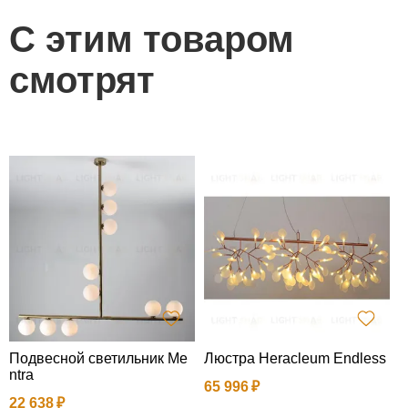
С этим товаром
смотрят
Подвесной светильник Me
Люстра Heracleum Endless
П
ntra
B
65 996
22 638
7