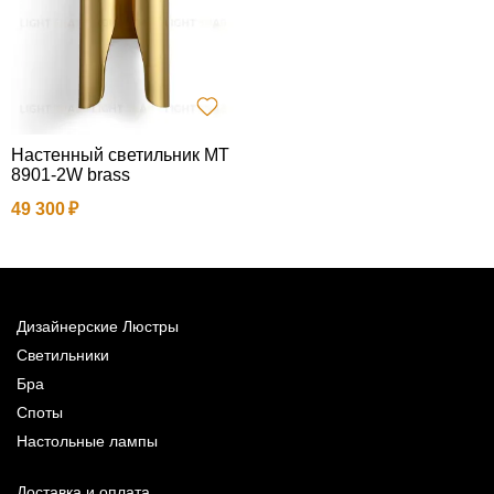
Настенный светильник MT
8901-2W brass
9
49 300
Дизайнерские Люстры
Светильники
Бра
Споты
Настольные лампы
Доставка и оплата