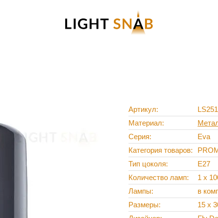
Артикул
LS251
Материал
Мета
Серия
Eva
Категория товаров
PRO
Тип цоколя
E27
Количество ламп
1 х 1
Лампы
в ком
Размеры
15 x 