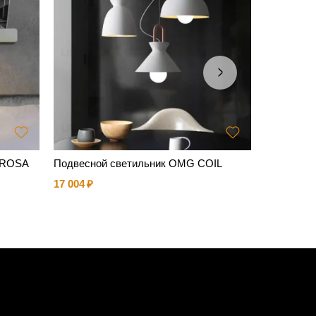
FAROSA
Подвесной светильник OMG COIL
Плафон Aco
17 004
15 224