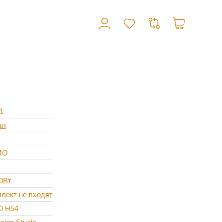
1
лл
MO
00Вт
плект не входят
30 H54