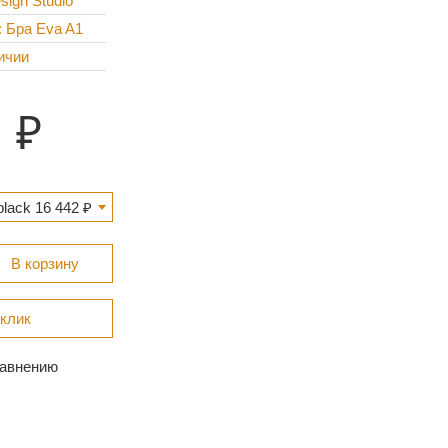
sign Studio
: Бра Eva A1
ичии
2
lack 16 442 ₽