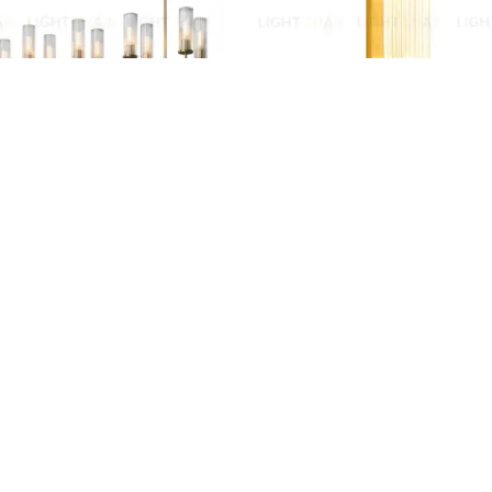
uette 12 brass
Настенный светильник 88008W/
7 480
Доставка и оплата
Возврат и обмен