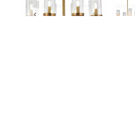
Люстра MANINE
Люстра Alo
30 494
97 250
Дизайнерские Люстры
Светильники