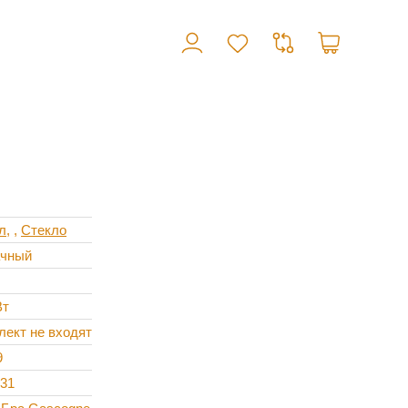
л
,
Стекло
ачный
Вт
лект не входят
9
H31