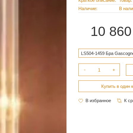
Краткое описание
Товар:
Наличие
В нал
10 860
LS504-1459 Бра Gascogne