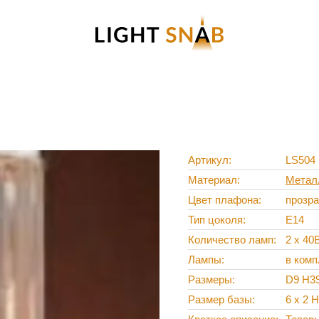
Артикул
LS504
Материал
Метал
Цвет плафона
прозр
Тип цоколя
E14
Количество ламп
2 x 40
Лампы
в комп
Размеры
D9 H3
Размер базы
6 x 2 