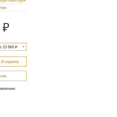
 Бра Gascogne
ичии
 10 860 ₽