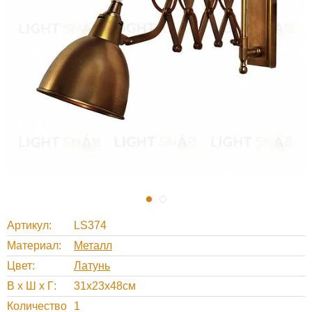
Артикул
LS374
Материал
Металл
Цвет
Латунь
В х Ш х Г
31x23x48см
Количество
1