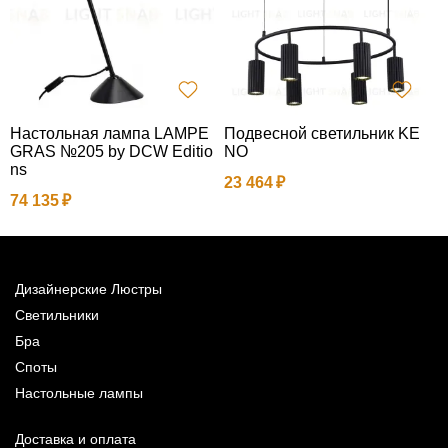
Настольная лампа LAMPE
Подвесной светильник KE
Л
GRAS №205 by DCW Editio
NO
1
ns
23 464
74 135
Дизайнерские Люстры
Светильники
Бра
Споты
Настольные лампы
Доставка и оплата