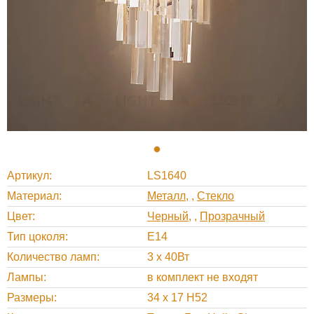
Артикул
LS1640
Материал
Металл
,
Стекло
Цвет
Черный
,
Прозрачный
Тип цоколя
E14
Количество ламп
3 x 40Вт
Лампы
в комплект не входят
Размеры
34 х 17 H52