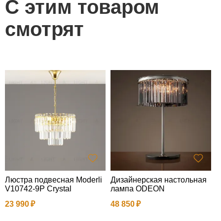
С этим товаром
смотрят
Люстра подвесная Moderli
Дизайнерская настольная
Л
V10742-9P Crystal
лампа ODEON
s
23 990
48 850
1