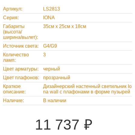
Артикул
LS2813
Серия
IONA
Габариты
35см х 25см х 18см
(высота/
ширина/вылет)
Источник света
G4/G9
Количество
3
ламп
Цвет арматуры
черный
Цвет плафонов
прозрачный
Краткое
Дизайнерский настенный светильник Io
описание
na wall с плафонами в форме пузырей
Наличие
В наличии
11 737