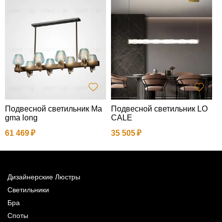
Подвесной светильник Ma
Подвесной светильник LO
Л
gma long
CALE
1
61 469
35 505
Дизайнерские Люстры
Светильники
Бра
Споты