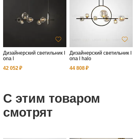
Дизайнерский светильник I
Дизайнерский светильник I
П
ona l
ona l halo
a
42 052
44 808
8
С этим товаром
смотрят