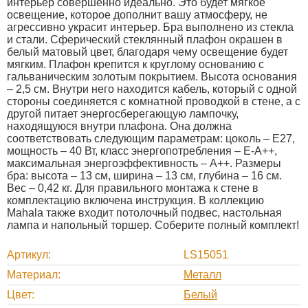
интерьер совершенно идеально. Это будет мягкое
освещение, которое дополнит вашу атмосферу, не
агрессивно украсит интерьер. Бра выполнено из стекла
и стали. Сферический стеклянный плафон окрашен в
белый матовый цвет, благодаря чему освещение будет
мягким. Плафон крепится к круглому основанию с
гальваническим золотым покрытием. Высота основания
– 2,5 см. Внутри него находится кабель, который с одной
стороны соединяется с комнатной проводкой в стене, а с
другой питает энергосберегающую лампочку,
находящуюся внутри плафона. Она должна
соответствовать следующим параметрам: цоколь – Е27,
мощность – 40 Вт, класс энергопотребления – Е-А++,
максимальная энергоэффективность – A++. Размеры
бра: высота – 13 см, ширина – 13 см, глубина – 16 см.
Вес – 0,42 кг. Для правильного монтажа к стене в
комплектацию включена инструкция. В коллекцию
Mahala также входит потолочный подвес, настольная
лампа и напольный торшер. Соберите полный комплект!
Артикул
LS15051
Материал
Металл
Цвет
Белый