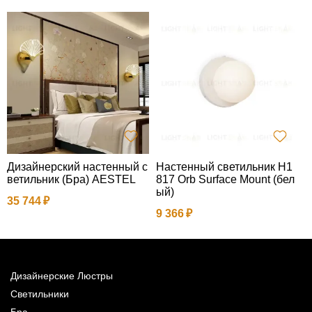
Дизайнерский настенный с
Настенный светильник H1
П
ветильник (Бра) AESTEL
817 Orb Surface Mount (бел
ый)
35 744
5
9 366
Дизайнерские Люстры
Светильники
Бра