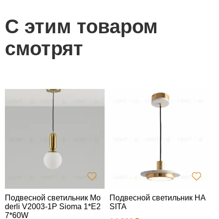
С этим товаром
смотрят
Подвесной светильник Mo
Подвесной светильник HA
П
derli V2003-1P Sioma 1*E2
SITA
R
7*60W