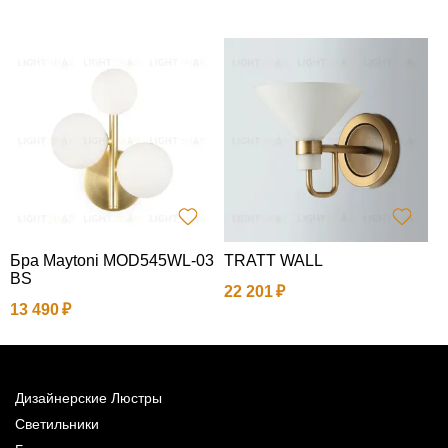
Бра Maytoni MOD545WL-03
TRATT WALL
Н
BS
а
22 201
13 490
7
Дизайнерские Люстры
Светильники