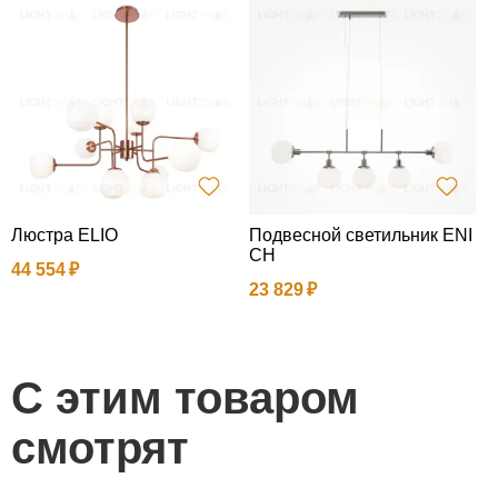
Люстра ELIO
Подвесной светильник ENI
Н
CH
44 554
23 829
1
С этим товаром
смотрят