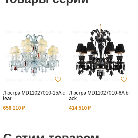
Люстра MD11027010-15A c
Люстра MD11027010-6A bl
Л
lear
ack
l
658 110
414 510
7
С этим товаром