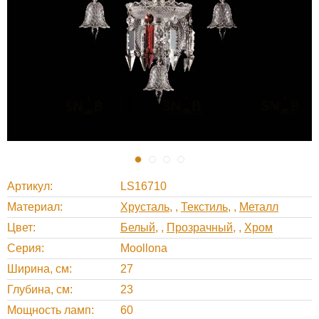
Артикул
LS16710
Материал
Хрусталь
,
Текстиль
,
Металл
Цвет
Белый
,
Прозрачный
,
Хром
Серия
Moollona
Ширина, cм
27
Глубина, cм
23
Мощность ламп
60