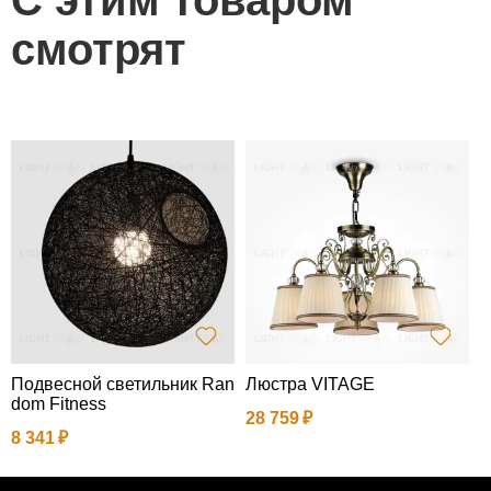
смотрят
Подвесной светильник Ran
Люстра VITAGE
Н
dom Fitness
S
28 759
8 341
2