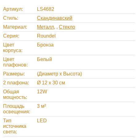
Артикул
LS4682
Стиль
Скандинавский
Материал
Металл
,
Стекло
Серия
Roundel
Цвет
Бронза
корпуса
Цвет
Белый
плафонов
Размеры
(Диаметр х Высота)
2 плафона
Ø 12 х 30 см
Общая
12W
мощность
Площадь
3 м²
освещения
Тип
LED
источника
света