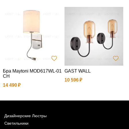
Бра Maytoni MOD617WL-01
GAST WALL
Н
CH
a
10 596
14 490
4
Дизайнерские Люстры
Светильники