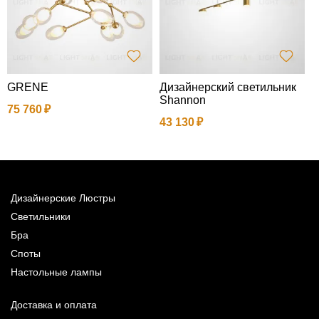
GRENE
Дизайнерский светильник
Н
Shannon
в
75 760
й
43 130
1
Дизайнерские Люстры
Светильники
Бра
Споты
Настольные лампы
Доставка и оплата