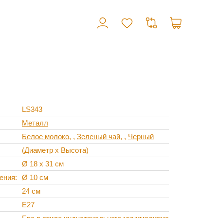
LS343
Металл
Белое молоко
,
Зеленый чай
,
Черный
(Диаметр х Высота)
Ø 18 х 31 см
ления
Ø 10 см
24 см
E27