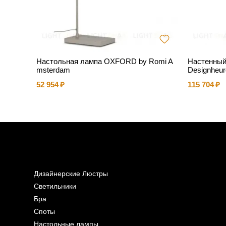
rtemide
Настольная лампа OXFORD by Romi A
Настенный
msterdam
Designheur
52 954
115 704
Дизайнерские Люстры
Светильники
Бра
Споты
Настольные лампы