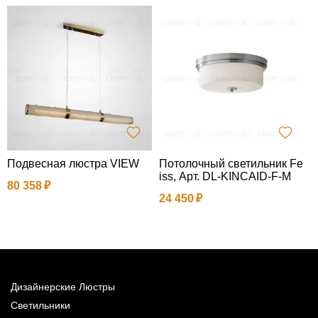
Подвесная люстра VIEW
Потолочный светильник Fe
П
iss, Арт. DL-KINCAID-F-M
n
80 358
24 450
9
Дизайнерские Люстры
Светильники