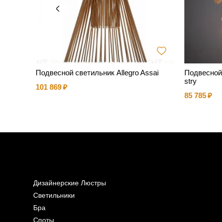
ильник
Подвесной светильник Allegro Assai
Подвесной
чатый)
stry
101 869
85 785
Дизайнерские Люстры
Светильники
Бра
Споты