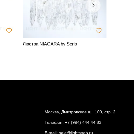
Люстра NIAGARA by Serip
Люстра So
122 125
Москва, Дмитровское ш., 100, стр. 2
Телефон:
+7 (994) 444 44 83
E-mail:
sale@lightsnab.ru