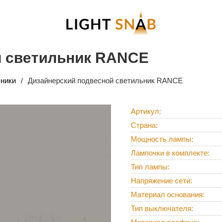
й светильник RANCE
ники
Дизайнерский подвесной светильник RANCE
Артикул
Страна
Мощность лампы
Лампочки в комплекте
Тип лампы
Напряжение сети
Материал основания
Тип выключателя