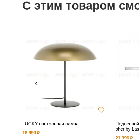
С этим товаром см
AIN by
LUCKY настольная лампа
Подвесной
pher by La
18 990
21 396