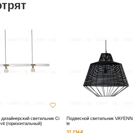
отрят
 дизайнерский светильник Ci
Подвесной светильник VAYENNA
svit (горизонтальный)
le
37 234