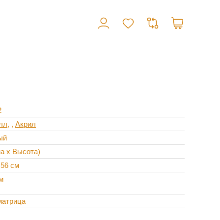
2
лл
,
Акрил
ый
а х Высота)
 56 см
м
матрица