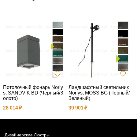
Потолочный фонарь Norly
Ландшафтный светильник
П
s, SANDVIK BD (Черный/З
Norlys, MOSS BG (Черный/
s
олото)
Зеленый)
е
28 014
39 901
2
Дизайнерские Люстры