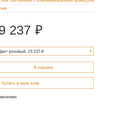
сной светильник с комбинированным абажуром
ичии
9 237
вет розовый. 19 237 ₽