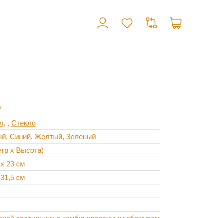
7
л
,
Стекло
ый, Синий, Желтый, Зеленый
тр х Высота)
 х 23 см
 31,5 см