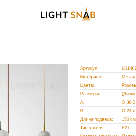
Артикул
LS148
Материал
Метал
Цвета
Розов
Размеры
(Диаме
A
O 30,5
B
O 24 х
Длина подвеса
150 см
Тип цоколя
Е27