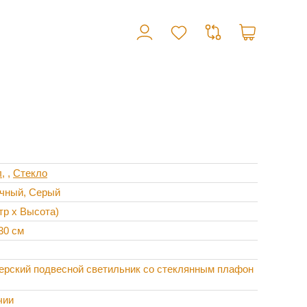
л
,
Стекло
чный, Серый
тр х Высота)
30 см
ерский подвесной светильник со стеклянным плафон
чии