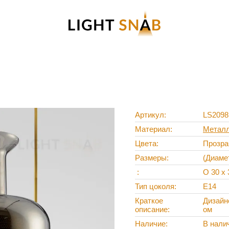
Артикул
LS2098
Материал
Метал
Цвета
Прозра
Размеры
(Диаме
O 30 х 
Тип цоколя
Е14
Краткое
Дизайн
описание
ом
Наличие
В нали