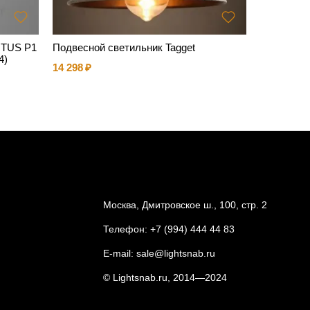
RTUS P1
Подвесной светильник Tagget
Подвесно
4)
14 298
11 915
Москва, Дмитровское ш., 100, стр. 2
Телефон:
+7 (994) 444 44 83
E-mail:
sale@lightsnab.ru
© Lightsnab.ru, 2014—2024