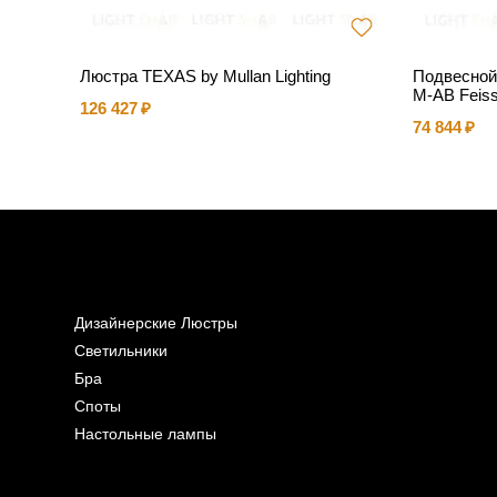
ник Iri
Люстра TEXAS by Mullan Lighting
Подвесной
M-AB Feis
126 427
74 844
Дизайнерские Люстры
Светильники
Бра
Споты
Настольные лампы