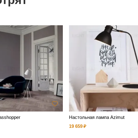
отрят
asshopper
Настольная лампа Azimut
19 659