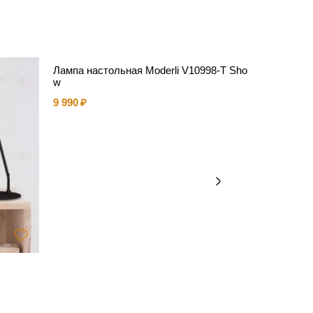
Лампа настольная Moderli V10998-T Sho
w
9 990
Подвесно
№314 by D
114 512