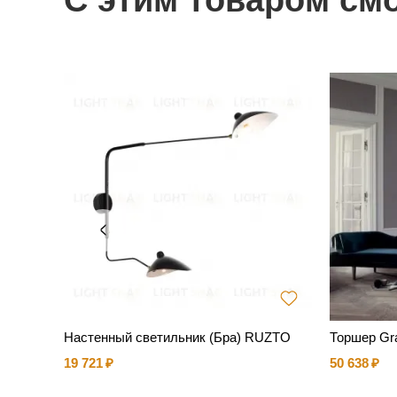
С этим товаром см
an Ligh
Настенный светильник (Бра) RUZTO
Торшер Gr
19 721
50 638