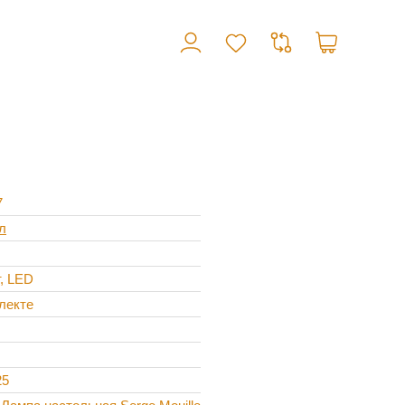
7
л
т, LED
лекте
25