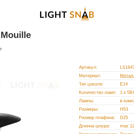
Mouille
e
Артикул
LS164
Материал
Метал
Тип цоколя
E14
Количество ламп
1 x 5В
Лампы
в комп
Размеры
H53
Размер плафона
D25
Длинна шнура
max 1