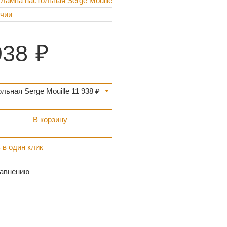
 Лампа настольная Serge Mouille
ичии
938
льная Serge Mouille 11 938 ₽