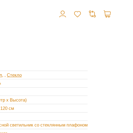
л
,
Стекло
о
тр х Высота)
 120 см
сной светильник со стеклянным плафоном