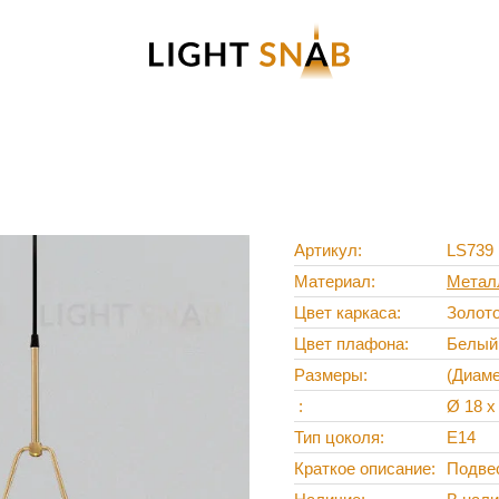
Артикул
LS739
Материал
Метал
Цвет каркаса
Золот
Цвет плафона
Белый
Размеры
(Диаме
Ø 18 х
Тип цоколя
Е14
Краткое описание
Подве