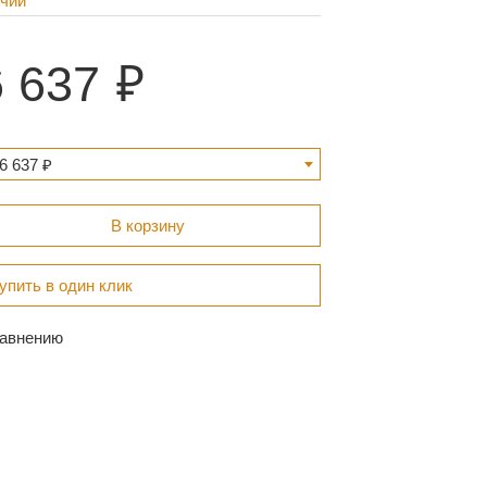
ичии
 637
6 637 ₽