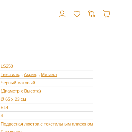
LS259
Текстиль
,
Акрил
,
Металл
Черный матовый
(Диаметр х Высота)
Ø 65 х 23 см
Е14
4
Подвесная люстра с текстильным плафоном