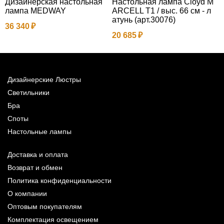
Дизайнерская настольная
Настольная лампа Cloyd M
D
лампа MEDWAY
ARCELL T1 / выс. 66 см - л
3
атунь (арт.30076)
36 340
20 685
Дизайнерские Люстры
Светильники
Бра
Споты
Настольные лампы
Доставка и оплата
Возврат и обмен
Политика конфиденциальности
О компании
Оптовым покупателям
Комплектация освещением