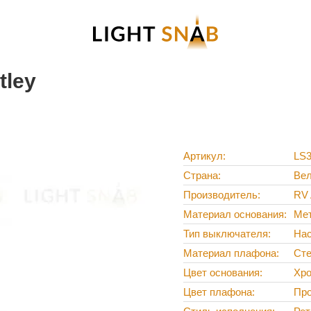
tley
Артикул
LS3
Страна
Вел
Производитель
RV 
Материал основания
Ме
Тип выключателя
На
Материал плафона
Сте
Цвет основания
Хр
Цвет плафона
Пр