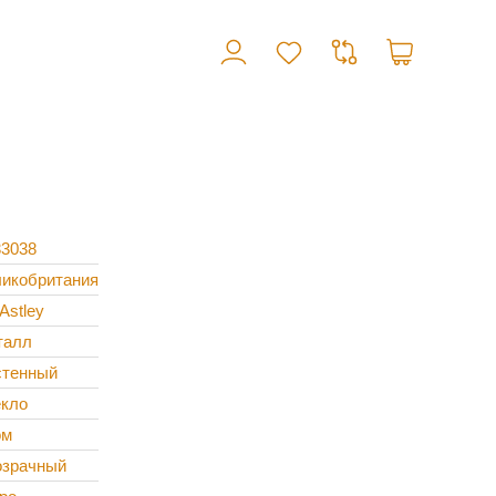
3038
икобритания
Astley
талл
стенный
кло
ом
озрачный