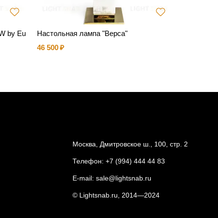
W by Eu
Настольная лампа "Верса"
Подвесно
Spiridon D
46 500
58 249
Москва, Дмитровское ш., 100, стр. 2
Телефон:
+7 (994) 444 44 83
E-mail:
sale@lightsnab.ru
© Lightsnab.ru, 2014—2024