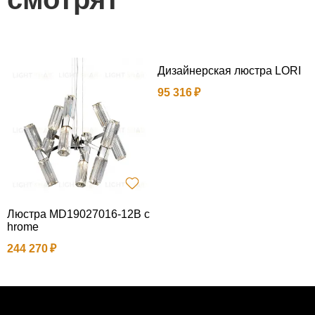
Дизайнерская люстра LORI
95 316
Люстра MD19027016-12B c
Л
hrome
C
т
244 270
2