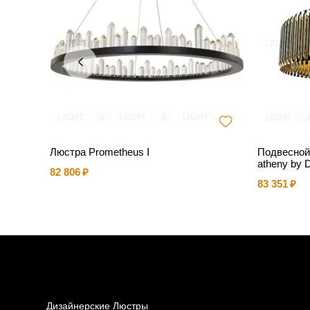
093PL-1
Люстра Prometheus I
Подвесной
atheny by D
82 806
83 351
Дизайнерские Люстры