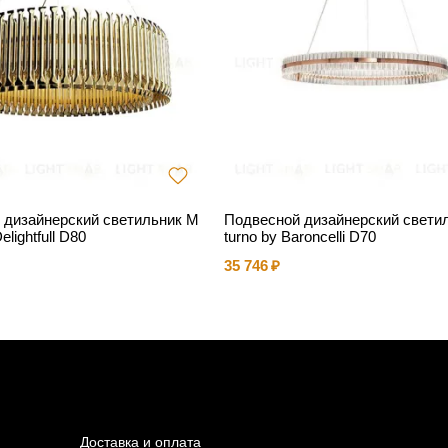
 дизайнерский светильник M
Подвесной дизайнерский свети
elightfull D80
turno by Baroncelli D70
35 746
Доставка и оплата