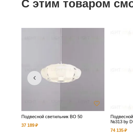
С этим товаром см
 MOD185
Подвесной светильник BO 50
Подвесной
№313 by D
37 189
74 135