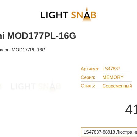
ni MOD177PL-16G
aytoni MOD177PL-16G
Артикул
LS47837
Серия
MEMORY
Стиль
Современный
4
LS47837-88918 Люстра н