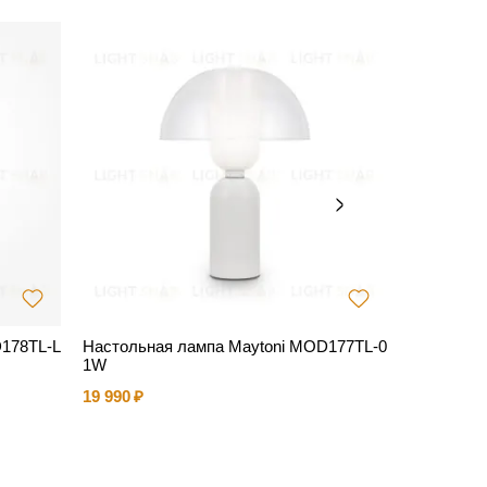
178TL-L
Настольная лампа Maytoni MOD177TL-0
Настольна
1W
11B3K
19 990
22 990