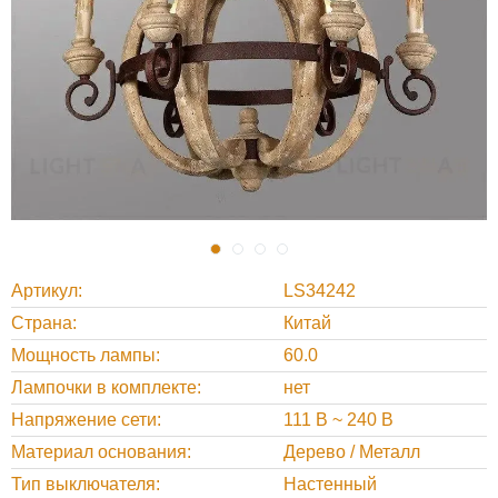
Артикул
LS34242
Страна
Китай
Мощность лампы
60.0
Лампочки в комплекте
нет
Напряжение сети
111 В ~ 240 В
Материал основания
Дерево / Металл
Тип выключателя
Настенный