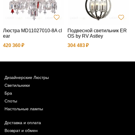
Люстра MD11027010-8A cl
Подвесной светильник ER
П
ear
OS by RV Astley
420 360
304 483
3
Дизайнерские Люстры
Светильники
Бра
Споты
Настольные лампы
Доставка и оплата
Возврат и обмен