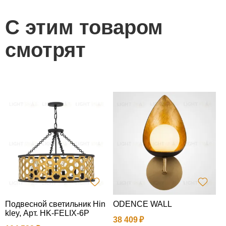
С этим товаром
смотрят
Подвесной светильник Hin
ODENCE WALL
П
kley, Арт. HK-FELIX-6P
38 409
1