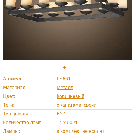
Артикул
LS661
Материал
Металл
Цвет
Коричневый
Теги
с канатами, свечи
Тип цоколя
E27
Количество ламп
14 x 60Вт
Лампы
в комплект не входят