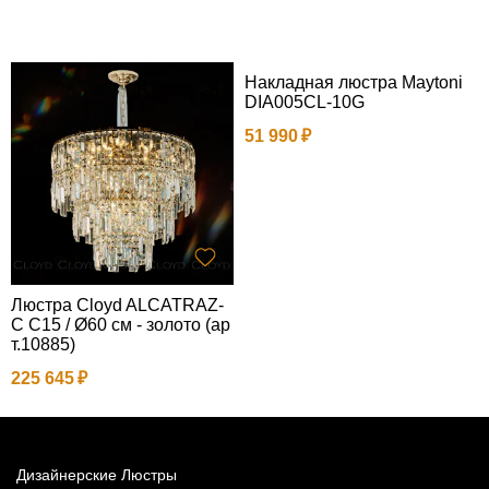
Накладная люстра Maytoni
DIA005CL-10G
51 990
Люстра Cloyd ALCATRAZ-
Н
C C15 / Ø60 см - золото (ар
а
т.10885)
1
225 645
Дизайнерские Люстры